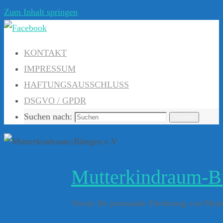
Zum Inhalt springen
KONTAKT
IMPRESSUM
HAFTUNGSAUSSCHLUSS
DSGVO / GPDR
Suchen nach:
Suchen
Mutterkindraum-Bü
Verein für postnatale Förderung von Mu