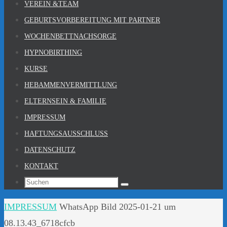
Zum
VEREIN &TEAM
Inhalt
GEBURTSVORBEREITUNG MIT PARTNER
springen
WOCHENBETTNACHSORGE
HYPNOBIRTHING
KURSE
HEBAMMENVERMITTLUNG
ELTERNSEIN & FAMILIE
IMPRESSUM
HAFTUNGSAUSSCHLUSS
DATENSCHUTZ
KONTAKT
Suchen
Suchen
nach:
Home
IMPRESSUM
WhatsApp Bild 2025-01-21 um
08.13.43_6718cfcb