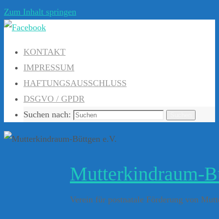
Zum Inhalt springen
KONTAKT
IMPRESSUM
HAFTUNGSAUSSCHLUSS
DSGVO / GPDR
Suchen nach:
Suchen
Mutterkindraum-Bü
Verein für postnatale Förderung von Mu